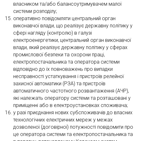
власником та/або балансоутримувачем малої
системи розподілу;
оперативно повідомляти центральний орган
виконавчої влади, що реалізує державну політику у
сфері нагляду (контролю) в галузі
електроенергетики, центральний орган виконавчої
влади, який реалізує державну політику у сферах
промислової безпеки та охорони праці,
електропостачальника та оператора системи
відповідно до їх повноважень про випадки
несправності устаткування і пристроїв релейної
захисної автоматики (РЗА) та пристроїв
автоматичного частотного розвантаження (АЧР),
які належать оператору системи та розташовані у
приміщенні або в електроустановках споживача;
у разі приєднання нових субспоживачів до власних
технологічних електричних мереж у межах
дозволеної (договірної) потужності повідомити про
це оператора системи та електропостачальника та