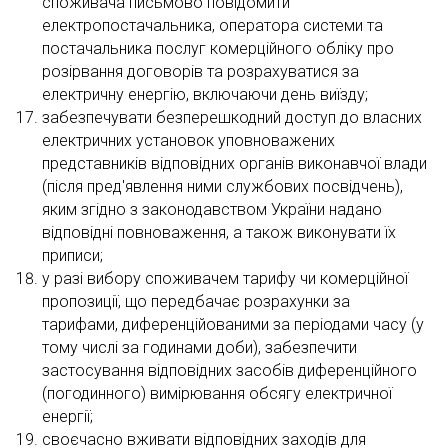
споживача письмово повідомити
електропостачальника, оператора системи та
постачальника послуг комерційного обліку про
розірвання договорів та розрахуватися за
електричну енергію, включаючи день виїзду;
забезпечувати безперешкодний доступ до власних
електричних установок уповноважених
представників відповідних органів виконавчої влади
(після пред'явлення ними службових посвідчень),
яким згідно з законодавством України надано
відповідні повноваження, а також виконувати їх
приписи;
у разі вибору споживачем тарифу чи комерційної
пропозиції, що передбачає розрахунки за
тарифами, диференційованими за періодами часу (у
тому числі за годинами доби), забезпечити
застосування відповідних засобів диференційного
(погодинного) вимірювання обсягу електричної
енергії;
своєчасно вживати відповідних заходів для