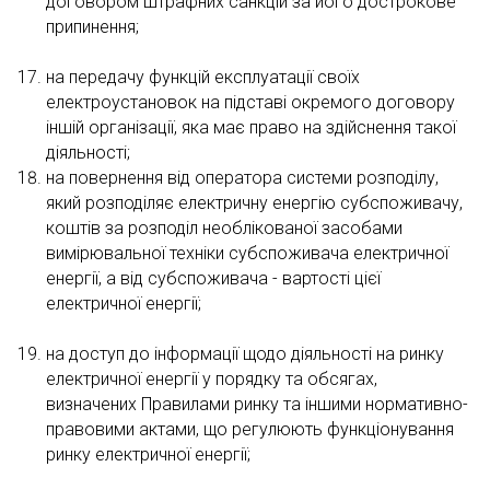
договором штрафних санкцій за його дострокове
припинення;
на передачу функцій експлуатації своїх
електроустановок на підставі окремого договору
іншій організації, яка має право на здійснення такої
діяльності;
на повернення від оператора системи розподілу,
який розподіляє електричну енергію субспоживачу,
коштів за розподіл необлікованої засобами
вимірювальної техніки субспоживача електричної
енергії, а від субспоживача - вартості цієї
електричної енергії;
на доступ до інформації щодо діяльності на ринку
електричної енергії у порядку та обсягах,
визначених Правилами ринку та іншими нормативно-
правовими актами, що регулюють функціонування
ринку електричної енергії;