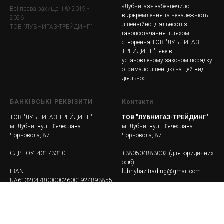
«Лубнигаз» забезпечило
Всі права захищені © 2019 -
відокремлення та незалежність
2026
ліцензійної діяльності з
ТОВ "ЛУБНИГАЗ-ТРЕЙДИНГ"
газопостачання шляхом
створення ТОВ "ЛУБНИГАЗ-
ТРЕЙДИНГ", яке в
установленому законом порядку
отримало ліценцію на цей вид
діяльності.
БАНКІВСЬКІ РЕКВІЗИТИ
Контакти
ТОВ "ЛУБНИГАЗ-ТРЕЙДИНГ"
ТОВ "ЛУБНИГАЗ-ТРЕЙДИНГ"
м. Лубни, вул. Вʼячеслава
м. Лубни, вул. Вʼячеслава
Чорновола, 87
Чорновола, 87
ЄДРПОУ: 43173310
+380504883002
(для юридичних
осіб)
IBAN:
lubnyhaz.trading@gmail.com
UA613204780000026001924893855
Банк: АБ "УКРГАЗБАНК"
8:00 до 17:00 з пн. - пт.,
МФО: 32047
(cб. - нд. - вихідні)
12:00 по 13:00 - обідня перерва