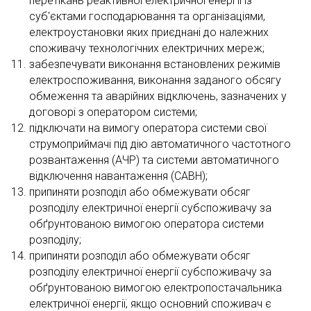
перетікань реактивної електричної енергії із
суб'єктами господарювання та організаціями,
електроустановки яких приєднані до належних
споживачу технологічних електричних мереж;
забезпечувати виконання встановлених режимів
електроспоживання, виконання заданого обсягу
обмеження та аварійних відключень, зазначених у
договорі з оператором системи;
підключати на вимогу оператора системи свої
струмоприймачі під дію автоматичного частотного
розвантаження (АЧР) та системи автоматичного
відключення навантаження (САВН);
припиняти розподіл або обмежувати обсяг
розподілу електричної енергії субспоживачу за
обґрунтованою вимогою оператора системи
розподілу;
припиняти розподіл або обмежувати обсяг
розподілу електричної енергії субспоживачу за
обґрунтованою вимогою електропостачальника
електричної енергії, якщо основний споживач є