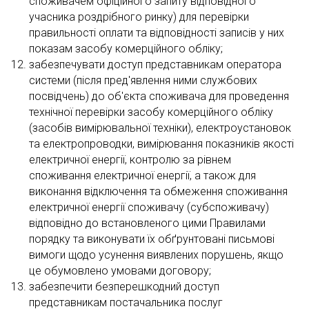
споживачем офіційного запиту відповідного
учасника роздрібного ринку) для перевірки
правильності оплати та відповідності записів у них
показам засобу комерційного обліку;
забезпечувати доступ представникам оператора
системи (після пред'явлення ними службових
посвідчень) до об'єкта споживача для проведення
технічної перевірки засобу комерційного обліку
(засобів вимірювальної техніки), електроустановок
та електропроводки, вимірювання показників якості
електричної енергії, контролю за рівнем
споживання електричної енергії, а також для
виконання відключення та обмеження споживання
електричної енергії споживачу (субспоживачу)
відповідно до встановленого цими Правилами
порядку та виконувати їх обґрунтовані письмові
вимоги щодо усунення виявлених порушень, якщо
це обумовлено умовами договору;
забезпечити безперешкодний доступ
представникам постачальника послуг