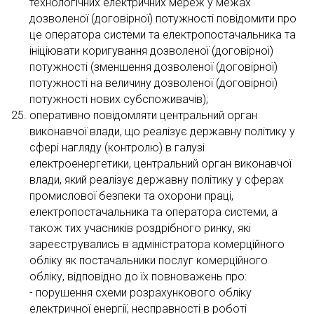
технологічних електричних мереж у межах
дозволеної (договірної) потужності повідомити про
це оператора системи та електропостачальника та
ініціювати коригування дозволеної (договірної)
потужності (зменшення дозволеної (договірної)
потужності на величину дозволеної (договірної)
потужності нових субспоживачів);
оперативно повідомляти центральний орган
виконавчої влади, що реалізує державну політику у
сфері нагляду (контролю) в галузі
електроенергетики, центральний орган виконавчої
влади, який реалізує державну політику у сферах
промислової безпеки та охорони праці,
електропостачальника та оператора системи, а
також тих учасників роздрібного ринку, які
зареєструвались в адміністратора комерційного
обліку як постачальники послуг комерційного
обліку, відповідно до їх повноважень про:
- порушення схеми розрахункового обліку
електричної енергії, несправності в роботі